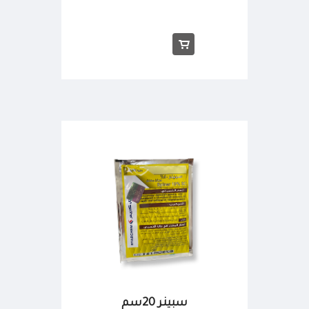
سبينر 20سم