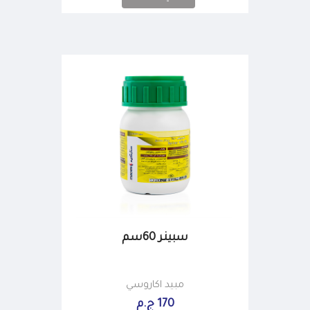
سبينر 60سم
مبيد اكاروسي
170 ج.م