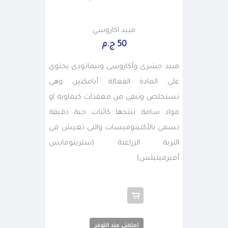
مبيد اكاروسي
50 ج.م
مبيد حشرى وأكاروسى ونيماتودى يحتوى
على المادة الفعالة أبامكتين وهى
تستخلص وتنقى من معقدات كيماوية او
مواد سامة تنتجها كائنات حية دقيقة
تسمى بالأكتينوميسات والتى تعيش فى
التربة الزراعية (ستربتومايس
أفيرميتيلس)
اعلمني عند التوفر