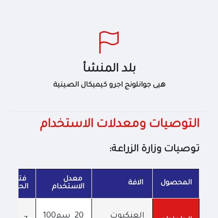
بلد المنشأ
هيى جوانلونج اجرو كيميكال الصينية
التوصيات ومعدلات الاستخدام
توصيات وزارة الزراعة:
معدل
فترة ما 
المحصول
الافة
الاستخدام
الحصاد
العنكبوت
20 سم100