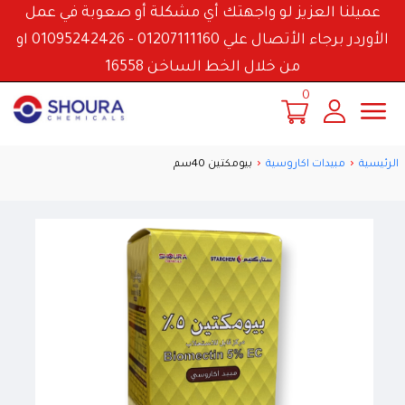
عميلنا العزيز لو واجهتك أي مشكلة أو صعوبة في عمل
الأوردر برجاء الأتصال علي 01207111160 - 01095242426 او
من خلال الخط الساخن 16558
0
الرئيسية
مبيدات اكاروسية
بيومكتين 40سم