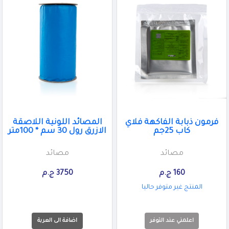
فرمون ذبابة الفاكهة فلاي
المصائد اللونية اللاصقة
كاب 25جم
الازرق رول 30 سم * 100متر
مصائد
مصائد
160 ج.م
3750 ج.م
المنتج غير متوفر حاليا
اعلمني عند التوفر