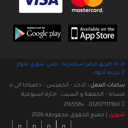
ك ٢٨ طريق مصر اسكندرية - مبني شوري بجوار
بنزينة أدنوك
ساعات العمل :
الاحد - الخميس : ١٠ صباحا الي ٥
مساءا - الجمعة و السبت : اجازة اسبوعية
216558+
01207111160
شورى
| جميع الحقوق محفوظة
2026