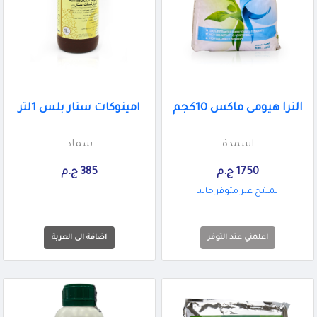
الترا هيومى ماكس 10كجم
امينوكات ستار بلس 1لتر
اسمدة
سماد
1750 ج.م
385 ج.م
المنتج غير متوفر حاليا
اعلمني عند التوفر