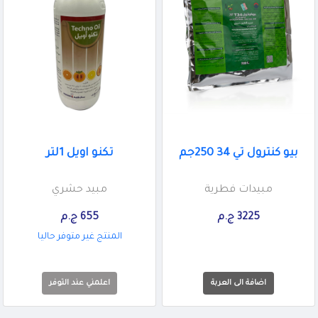
بيو كنترول تي 34 250جم
تكنو اويل 1لتر
مبيدات فطرية
مبيد حشري
3225 ج.م
655 ج.م
المنتج غير متوفر حاليا
اعلمني عند التوفر