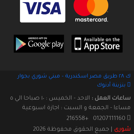
ك ٢٨ طريق مصر اسكندرية - مبني شوري بجوار
بنزينة أدنوك
ساعات العمل :
الاحد - الخميس : ١٠ صباحا الي ٥
مساءا - الجمعة و السبت : اجازة اسبوعية
216558+
01207111160
شورى
| جميع الحقوق محفوظة
2026