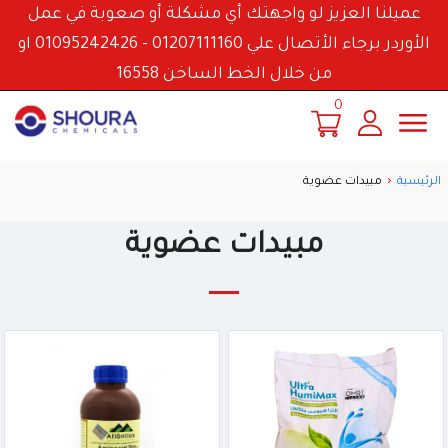
عميلنا العزيز لو واجهتك أي مشكلة أو صعوبة في عمل
الأوردر برجاء الأتصال علي 01207111160 - 01095242426 او
من خلال الخط الساخن 16558
0
الرئيسية
مبيدات عضوية
مبيدات عضوية