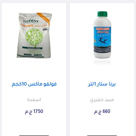
برنا ستار 1لتر
فولفو ماكس 10كجم
مبيد حشري
اسمدة
660 ج.م
1750 ج.م