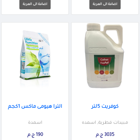
كوفريت 5لتر
الترا هيومى ماكس 1كجم
مبيدات فطرية, اسمده
اسمدة
3035 ج.م
190 ج.م