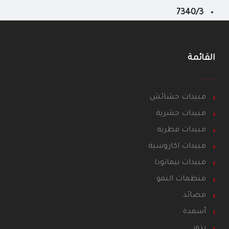
7340/3
القائمة
مبيدات حشائش
مبيدات حشرية
مبيدات فطريه
مبيدات اكاروسية
مبيدات نيماتودا
منظمات النمو
مصائد
أسمدة
بذور