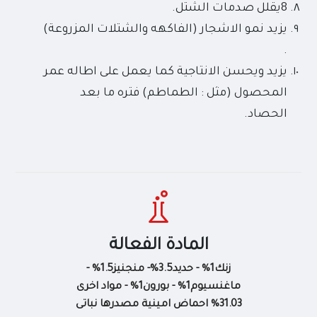
8يقلل صدمات الشتل.
يزيد نمو الاشجار (الفاكهه والشتلات المزروعة)
.
يزيد ويحسن الانتاجية كما يعمل على اطاله عمر
المحصول (مثل : الطماطم) فتره ما بعد
الحصاد.
المادة الفعالة
زنك1% - حديد3.5%- منجنيز1.5% -
ماغنسيوم1% - بورون1% - مواد اخرى
31.03% احماض امينية مصدرها نباتى