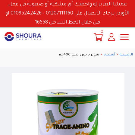
عميلنا العزيز لو واجهتك أي مشكلة أو صعوبة في عمل
الأوردر برجاء الأتصال علي 01207111160 - 01095242426 او
من خلال الخط الساخن 16558
0
الرئيسية
أسمدة
سوبر تريس امينو 400جم