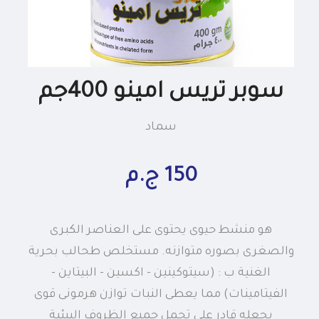
سوبر تريس امينو 400جم
سماد
150 ج.م
هو منشط حيوى يحتوى على العناصر الكبرى
والصغرى بصوره متوازنه. مستخلص طحالب بحرية
الغنية ب : (سيتوكينين - اكسين - البيتاين -
الفيتامينات) مما يعطى النبات توازن هرمونى قوى
يجعله قادر على تحمل جميع الظروف البيئية