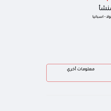
منشأ
ولا - اسبانيا
معلومات أخري