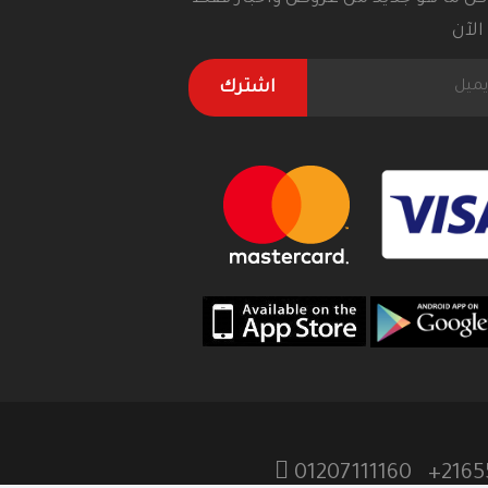
لآن
اشترك
01207111160
2165