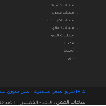
مبيدات حشرية
مبيدات فطريه
مبيدات اكاروسية
مبيدات نيماتودا
منظمات النمو
مصائد
أسمدة
بذور
ك ٢٨ طريق مصر اسكندرية - مبني شوري بجوار بنزينة أدنوك
ساعات العمل :
الاحد - الخميس : ١٠ صباحا الي ٥ مساءا - الجمعة و السبت : اجازة اسبوعية