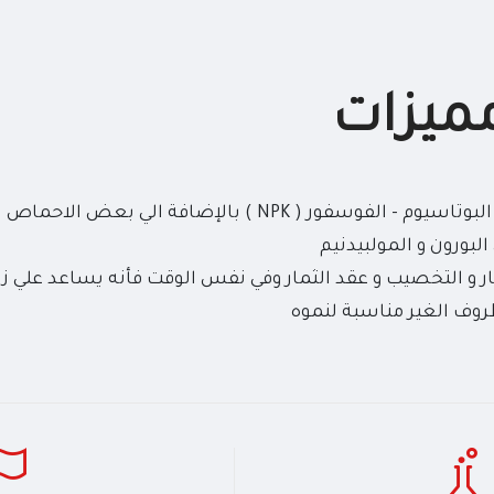
يزات
يحتوي علي عناصر النيتروجين - البوتاسيوم - الفوسفور ( NPK ) 
لبورون و المولبيدنيم
و التخصيب و عقد الثمار وفي نفس الوقت فأنه يساعد علي زيا
روف الغير مناسبة لنموه