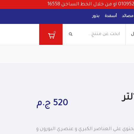
مصائد
أسمدة
بذور
0
ل
520 ج.م
ي علي العناصر الكبري و عنصري البورون و