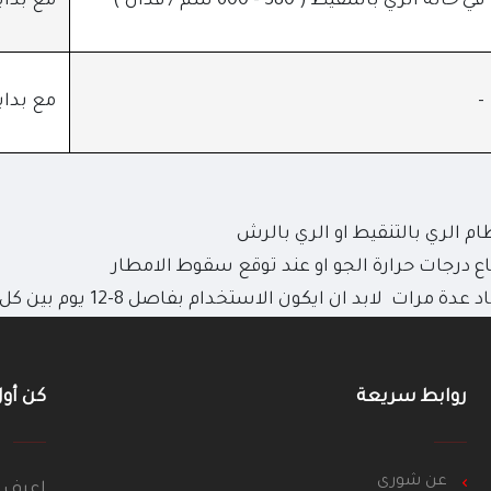
في حالة الري بالتنقيط ( 380 - 600 سم / فدان )
مع بداي
-
مع بداية
م الري بالتنقيط او الري بالرش
اع درجات حرارة الجو او عند توقع سقوط الامطار
ت لابد ان ايكون الاستخدام بفاصل 8-12 يوم بين كل معاملة
روابط سريعة
كن أو
عن شورى
اعرف 