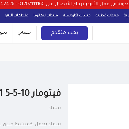
أتصال علي 01207111160 - 01095242426 او من خلال الخط الساخن 16558
ية
مبيدات فطريه
مبيدات اكاروسية
مبيدات نيماتودا
منظمات النمو
بحث متقدم
حسابي
دخو
فيتومار 10-5-5 1لتر
سماد
سماد يعمل كمنشط حيوي يحتو